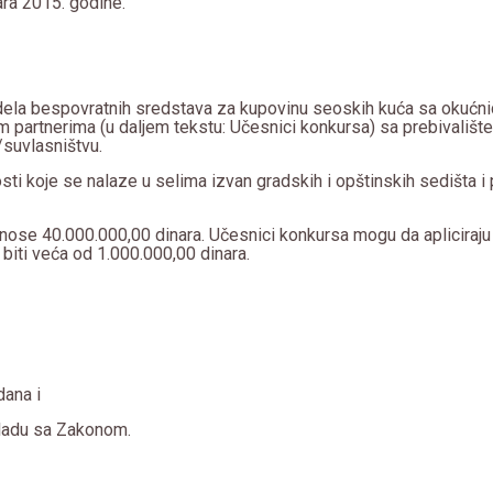
ara 2015. godine.
ela bespovratnih sredstava za kupovinu seoskih kuća sa okućn
 partnerima (u daljem tekstu: Učesnici konkursa) sa prebivalištem
/suvlasništvu.
 koje se nalaze u selima izvan gradskih i opštinskih sedišta i 
nose 40.000.000,00 dinara. Učesnici konkursa mogu da apliciraj
biti veća od 1.000.000,00 dinara.
dana i
skladu sa Zakonom.