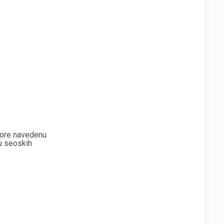
 gore navedenu
u seoskih