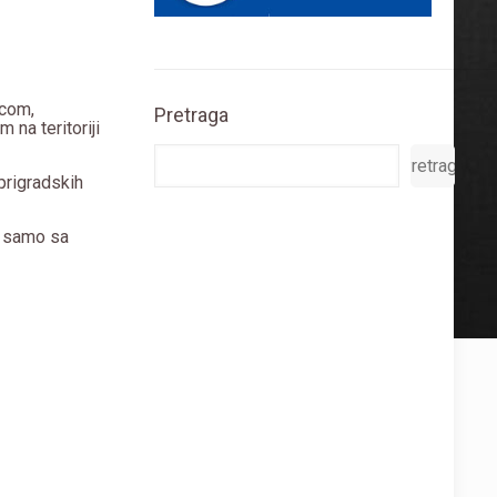
icom,
Pretraga
 na teritoriji
Pretraga
prigradskih
u samo sa