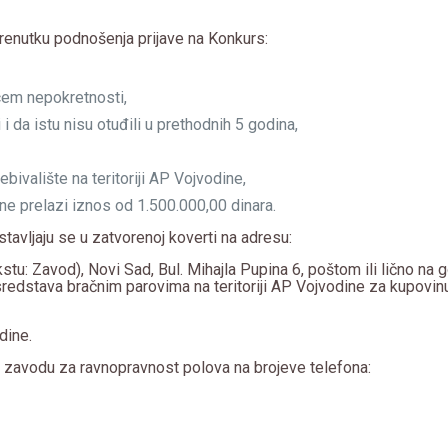
renutku podnošenja prijave na Konkurs:
cem nepokretnosti,
i da istu nisu otuđili u prethodnih 5 godina,
bivalište na teritoriji AP Vojvodine,
e prelazi iznos od 1.500.000,00 dinara.
avljaju se u zatvorenoj koverti na adresu:
tu: Zavod), Novi Sad, Bul. Mihajla Pupina 6, poštom ili lično na
edstava bračnim parovima na teritoriji AP Vojvodine za kupovin
dine.
 zavodu za ravnopravnost polova na brojeve telefona: