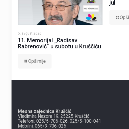
jul
Opši
5. avgust 2026.
11. Memorijal ,,Radisav
Rabrenović“ u subotu u Kruščiću
Opširnije
Mesna zajednica Kruščić
Vladimira Nazora 19, 25225 Kruščić
Telefoni: 025/5-706-026, 025/5-100-041
Mobilni: 065/3-706-026