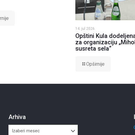
rnije
14. jul 2026.
Opštini Kula dodeljen
za organizaciju „Mihol
susreta sela“
Opširnije
Arhiva
Arhiva