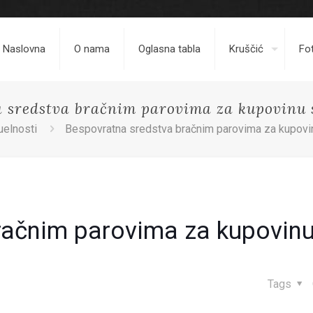
Naslovna
O nama
Oglasna tabla
Kruščić
Fot
 sredstva bračnim parovima za kupovinu 
uelnosti
Bespovratna sredstva bračnim parovima za kupovi
račnim parovima za kupovin
Tags