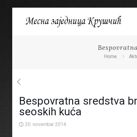
Bespovratna
Home
Akt
Bespovratna sredstva b
seoskih kuća
20. novembar 2014.