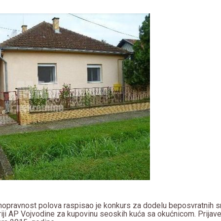
nopravnost polova raspisao je konkurs za dodelu beposvratnih 
oriji AP Vojvodine za kupovinu seoskih kuća sa okućnicom. Prijav