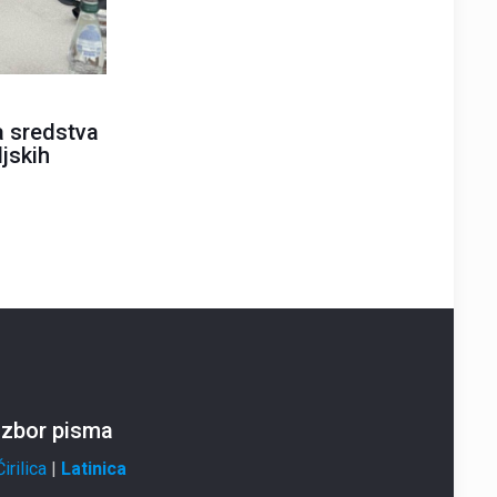
a sredstva
jskih
Izbor pisma
Ćirilica
|
Latinica