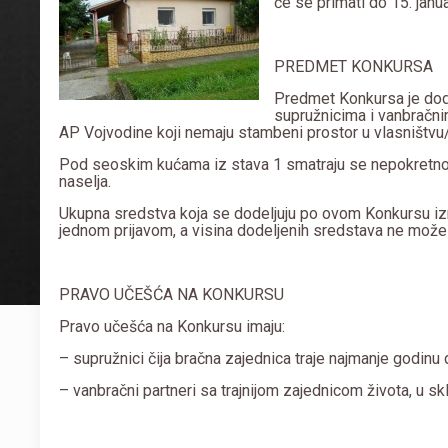
će se primati do 15. janu
PREDMET KONKURSA
Predmet Konkursa je dod
supružnicima i vanbračnim
AP Vojvodine koji nemaju stambeni prostor u vlasništvu
Pod seoskim kućama iz stava 1 smatraju se nepokretnosti
naselja.
Ukupna sredstva koja se dodeljuju po ovom Konkursu iz
jednom prijavom, a visina dodeljenih sredstava ne može 
PRAVO UČEŠĆA NA KONKURSU
Pravo učešća na Konkursu imaju:
– supružnici čija bračna zajednica traje najmanje godinu 
– vanbračni partneri sa trajnijom zajednicom života, u 