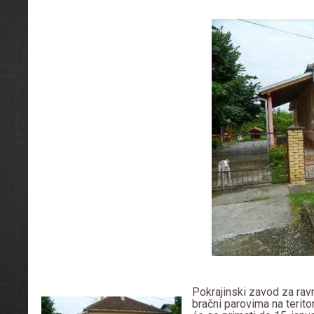
Pokrajinski zavod za rav
bračni parovima na terit