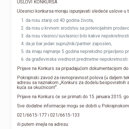
USLOVI KONKURSA
Učesnici konkursa moraju ispunjavati sledeće uslove u t
da nisu stariji od 40 godina života,
da nisu u krvnom srodstvu sa potencijalnim prodav
da nisu vlasnici/suvlasnici bilo kakve nepokretnosti 
da je bar jedan supružnik/partner zaposlen,
da imaju najmanje 5 godina neprekidno prijavljeno pre
da građevinska vrednost predmetne nepokretnosti n
Prijave na Konkurs sa pripadajućom dokumentacijom dost
Pokrajinski zavod za ravnopravnost polova (u daljem teks
adresu sa naznakom „Konkurs za dodelu bespovratnih sr
kuća sa okućnicom’“.
Prijave na Konkurs će se primati do 15. januara 2015. go
Sve dodatne informacije mogu se dobiti u Pokrajinskom
021/6615-177 i
021/6615-133
ili putem imejla na adresu: