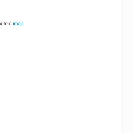
i putem
imejl