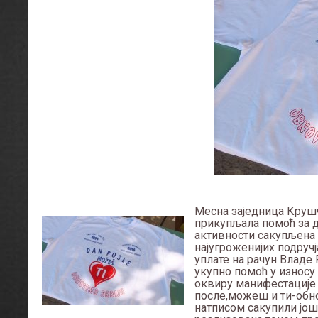
Месна заједница Крушч
прикупљала помоћ за д
активности сакупљена 
најугроженијих подручј
уплате на рачун Владе 
укупно помоћ у износу 
оквиру манифестације 
после,можеш и ти-обно
натписом сакупили још