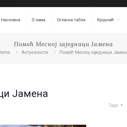
Насловна
О нама
Огласна табла
Крушчић
Помоћ Месној заједници Јамена
Home
Актуелности
Помоћ Месној заједници Јамен
ци Јамена
Tags