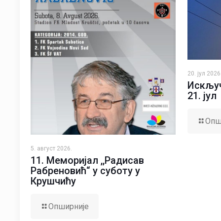
20. јул 2026
Искључ
21. јул
Опш
5. август 2026.
11. Меморијал ,,Радисав
Рабреновић“ у суботу у
Крушчићу
Опширније