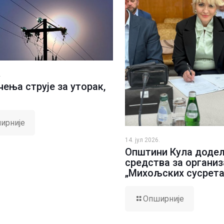
.
ења струје за уторак,
ирније
14. јул 2026.
Општини Кула доде
средства за организ
„Михољских сусрета
Опширније