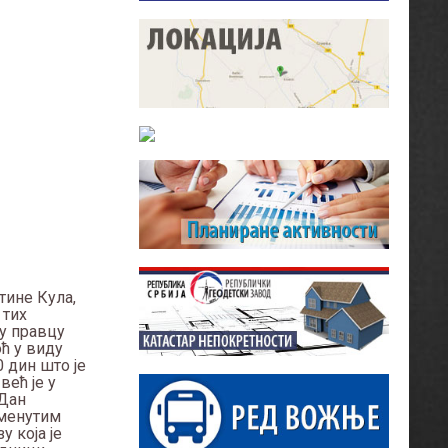
тине Кула,
 тих
у правцу
оћ у виду
0 дин што је
већ је у
„Дан
оменутим
 која је