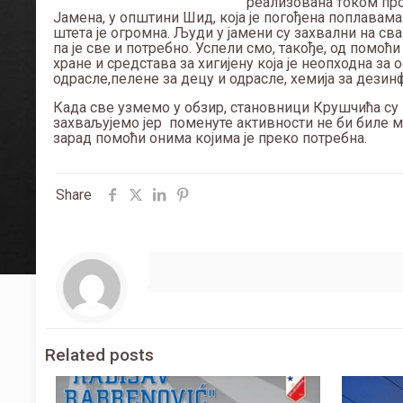
реализована током про
Јамена, у општини Шид, која је погођена поплавама
штета је огромна. Људи у јамени су захвални на сва
па је све и потребно. Успели смо, такође, од помо
хране и средстава за хигијену која је неопходна з
одрасле,пелене за децу и одрасле, хемија за дезинф
Када све узмемо у обзир, становници Крушчића су
захваљујемо јер поменуте активности не би биле м
зарад помоћи онима којима је преко потребна.
Share
Related posts