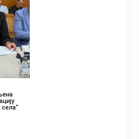
љена
ацију
 села“