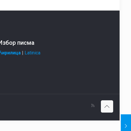
Избор писма
Ћирилица
|
Latinica