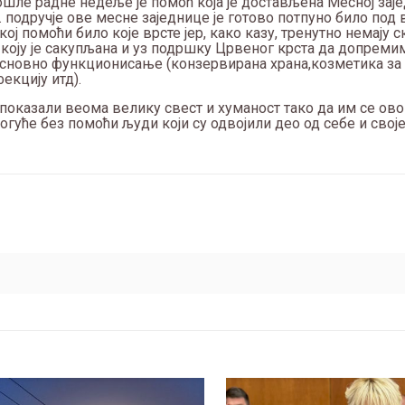
шле радне недеље је помоћ која је достављена Месној зај
. подручје ове месне заједнице је готово потпуно било под
кој помоћи било које врсте јер, како казу, тренутно немају 
ћи коју је сакупљана и уз подршку Црвеног крста да допрем
а основно функционисање (конзервирана храна,козметика за
екцију итд).
 показали веома велику свест и хуманост тако да им се о
огуће без помоћи људи који су одвојили део од себе и свој