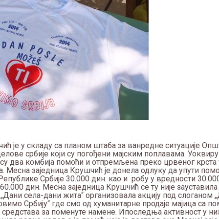
ић је у складу са планом штаба за ванредне ситуације Опш
елове србије који су погођени мајским поплавама. Уоквиру
су два комбија помоћи и отпремљена преко црвеног крста 
а. Месна заједница Крушчић је донела одлуку да упути пом
Републике Србије 30.000 дин. као и робу у вредности 30.00
60.000 дин. Месна заједница Крушчић се ту није зауставила 
„Дани села-дани жита“ организовала акцију под слоганом 
вимо Србију“ где смо од хуманитарне продаје мајица са п
 средстава за поменуте намене. Ипоследња активност у низу