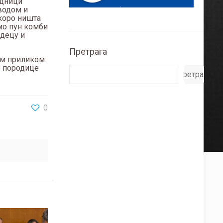
едници
 водом и
скоро ништа
имо пун комби
 децу и
Претрага
вом приликом
е породице
Претрага
0