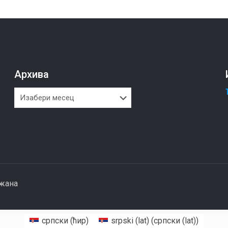
Архива
Архива
ржана
српски (ћир)
srpski (lat)
(
српски (lat)
)