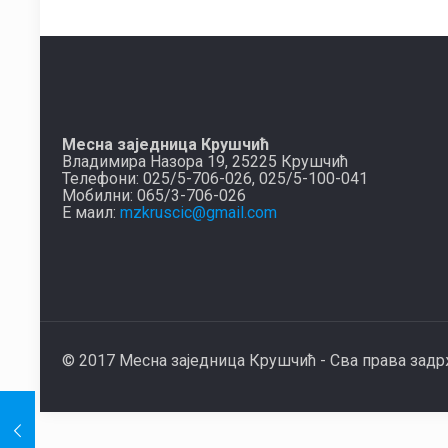
Месна заједница Крушчић
Владимира Назора 19, 25225 Крушчић
Телефони: 025/5-706-026, 025/5-100-041
Мобилни: 065/3-706-026
Е маил:
mzkruscic@gmail.com
© 2017 Месна заједница Крушчић - Сва права зад