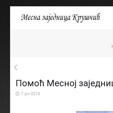
Помоћ Месној заједни
7. јул 2014.