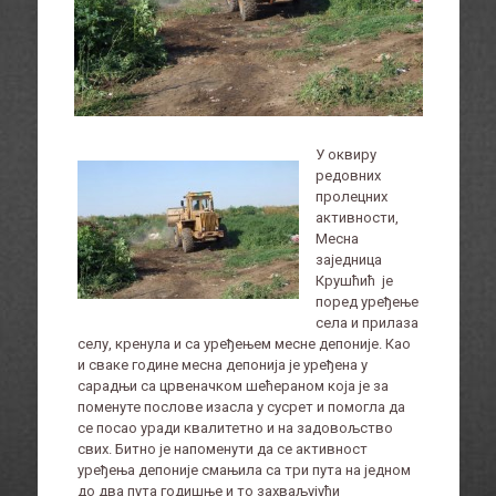
У оквиру
редовних
пролецних
активности,
Месна
заједница
Крушћић је
поред уређење
села и прилаза
селу, кренула и са уређењем месне депоније. Као
и сваке године месна депонија је уређена у
сарадњи са црвеначком шећераном која је за
поменуте послове изасла у сусрет и помогла да
се посао уради квалитетно и на задовољство
свих. Битно је напоменути да се активност
уређења депоније смањила са три пута на једном
до два пута годишње и то захваљујући