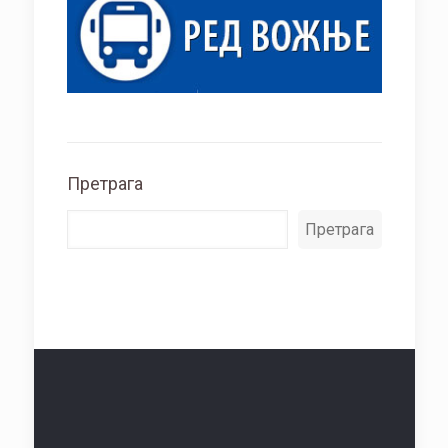
Претрага
Претрага