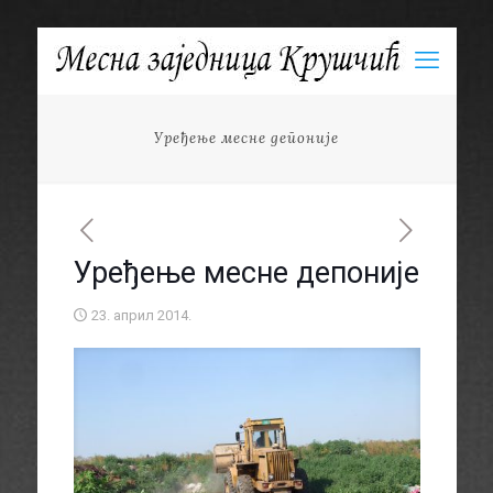
Уређење месне депоније
Уређење месне депоније
23. април 2014.