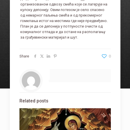
организованом одвозу смећа које се лагерује на
кулску депонију. Овим потезом је село спасено
од немарног паљења смећа и од прекомерног
гомилања истог на местима где није предвиђено.
План је да се депонија у потпуности очисти од
комуналног отпада и да остане на располагању
за грађевински материјал и шут.
Share
0
Related posts