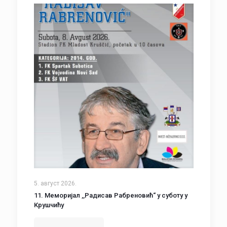
5. август 2026.
11. Меморијал ,,Радисав Рабреновић“ у суботу у
Крушчићу