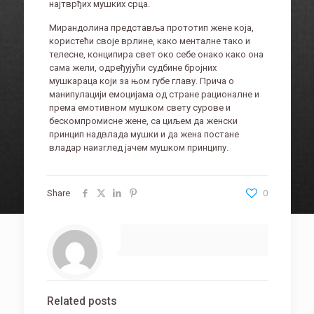
најтврђих мушких срца.
Мирандолина представља прототип жене која,
користећи своје врлине, како менталне тако и
телесне, конципира свет око себе онако како она
сама жели, одређујући судбине бројних
мушкараца који за њом губе главу. Прича о
манипулацији емоцијама од стране рационалне и
према емотивном мушком свету сурове и
бескомпромисне жене, са циљем да женски
принцип надвлада мушки и да жена постане
владар наизглед јачем мушком принципу.
Share
0
Related posts