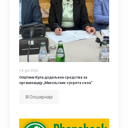
14. јул 2026.
Општини Кула додељена средства за
организацију „Михољских сусрета села“
Опширније