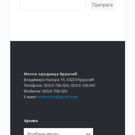
Претрага
Месна заједница Крушчић
Владимира Назора 19, 25225 Крушчић
Телефони: 025/5-706-026, 025/5-100-041
Мобилни: 065/3-706-026
Е маил:
mzkruscic@gmail.com
Архива
Архива