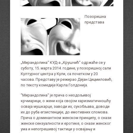
Позоришна
представа
„Мирандолина“ КУД-а „Крушчић“ одржаће се у
суботу, 15. марта 2014. године, у позоришној сали
Културног центра у Кули, са почетком у 20
часова. Представу је режирао Дејан Цицмиловић,
по тексту комедије Карла Голдонија.
‘’Мирандолина“ је прича о неодољивој
крчмарици, о жени која својом харизматичношћу
осваја мушкарце, заводи их, сукобљава, доводи
их до руба егзистенције, до емотивних сломова.
Прича о доминантном женском принципу, о снази
женске сензуалности и еротике, о снази женског
ума и непогрешивој тактици у освајању и