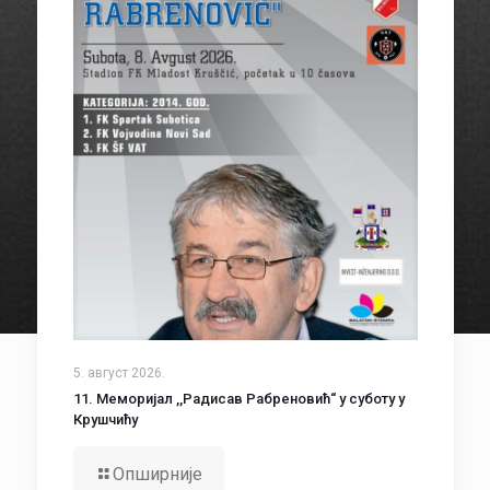
5. август 2026.
11. Меморијал ,,Радисав Рабреновић“ у суботу у
Крушчићу
Опширније