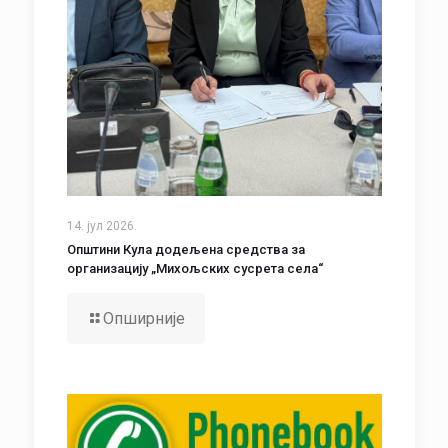
14. јул 2026.
Општини Кула додељена средства за
организацију „Михољских сусрета села“
Опширније