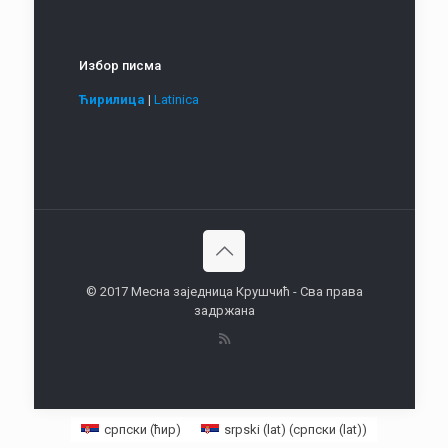
Избор писма
Ћирилица
|
Latinica
© 2017 Месна заједница Крушчић - Сва права
задржана
српски (ћир)
srpski (lat)
(
српски (lat)
)