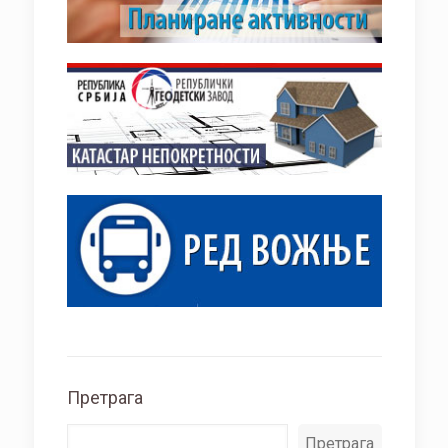
Претрага
Претрага