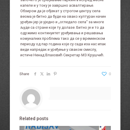
капеле и у току је завршно асвалтирање.
Обзиром да је објекат у строгом центру села
веома је битно да буде на овако културан начин
уређен јер је уједно и „огледало села“ за многе
људе са стране који ту долазе. Битно је и то да
одржимо континуитет уређивања и решавања
комуналних проблема тако да се у временском
периоду од пар година које су сада иза нас ипак
види напредак и уређење у сваком смислу,
истиче Ненад Влаховић Секретар МЗ Крушчић.
Share
0
Related posts