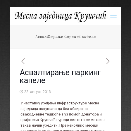
Асвалтирање паркинг капеле
Асвалтирање паркинг
капеле
22. август 2013.
У наставку уређења инфраструктуре Месна
заједница покушава да без обзира на
свакодневне тешкоће а уз помоћ донатора и
пријатеља Крушчића уреди све што се може на
такав начин уредити. Пре неколико месеци
започето је сређивање паркинга испред месне