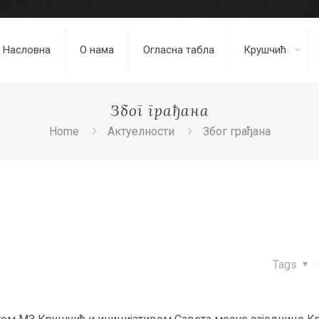
Насловна
О нама
Огласна табла
Крушчић
Због грађана
Home
Актуелности
Због грађана
Tags