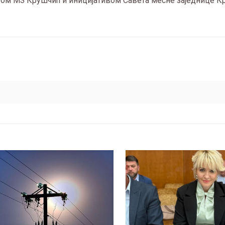
том МЗ Крушчић и иницијативом Савета месне заједнице К