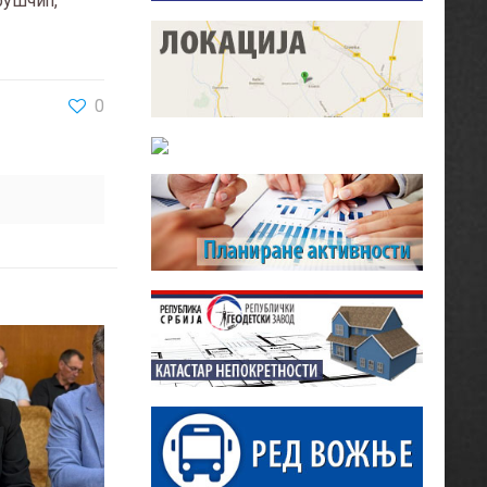
рушчић,
0