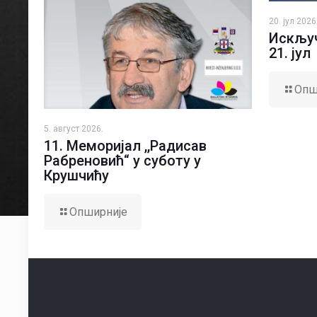
20. јул 2026
Искључ
21. јул
Опш
5. август 2026.
11. Меморијал ,,Радисав
Рабреновић“ у суботу у
Крушчићу
Опширније