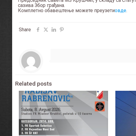
Председник Савета МЗ Крушчић, у складу са Стату
сазива Збор грађана.
Комплетно обавештење можете преузети
овде
.
Share
Related posts