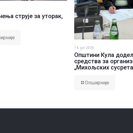
.
ења струје за уторак,
ирније
14. јул 2026.
Општини Кула доде
средства за организ
„Михољских сусрета
Опширније