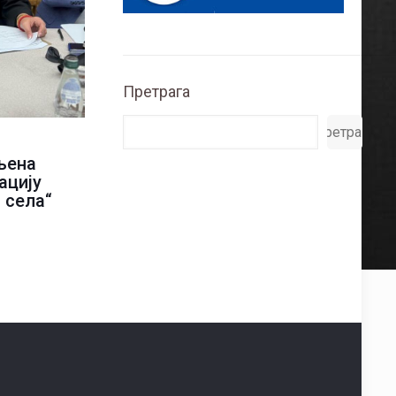
Претрага
Претрага
љена
ацију
 села“