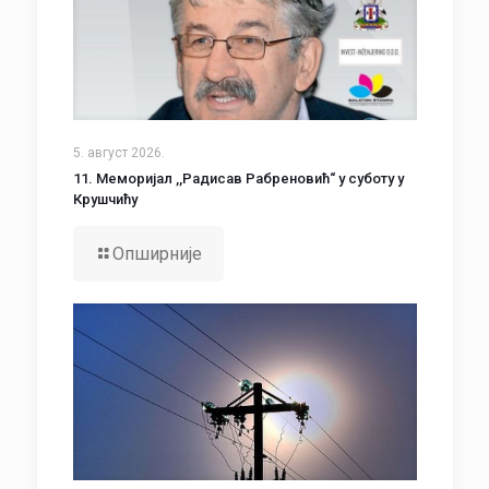
5. август 2026.
11. Меморијал ,,Радисав Рабреновић“ у суботу у
Крушчићу
Опширније