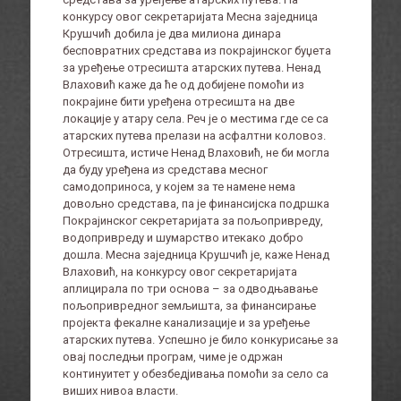
конкурсу овог секретаријата Месна заједница
Крушчић добила је два милиона динара
бесповратних средстава из покрајинског буџета
за уређење отресишта атарских путева. Ненад
Влаховић каже да ће од добијене помоћи из
покрајине бити уређена отресишта на две
локације у атару села. Реч је о местима где се са
атарских путева прелази на асфалтни коловоз.
Отресишта, истиче Ненад Влаховић, не би могла
да буду уређена из средстава месног
самодоприноса, у којем за те намене нема
довољно средстава, па је финансијска подршка
Покрајинског секретаријата за пољопривреду,
водопривреду и шумарство итекако добро
дошла. Месна заједница Крушчић је, каже Ненад
Влаховић, на конкурсу овог секретаријата
аплицирала по три основа – за одводњавање
пољопривредног земљишта, за финансирање
пројекта фекалне канализације и за уређење
атарских путева. Успешно је било конкурисање за
овај последњи програм, чиме је одржан
континуитет у обезбедјивања помоћи за село са
виших нивоа власти.