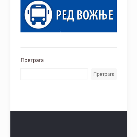
Претрага
Претрага