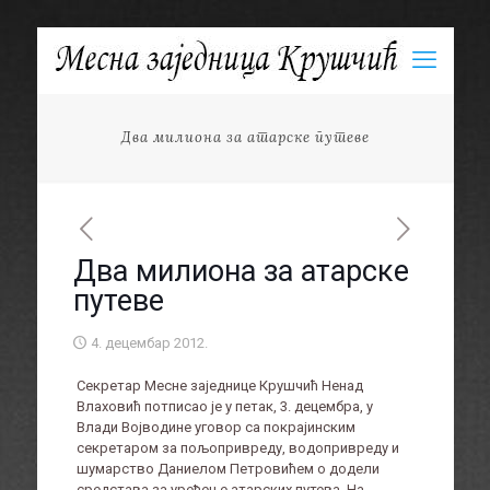
Два милиона за атарске путеве
Два милиона за атарске
путеве
4. децембар 2012.
Секретар Месне заједнице Крушчић Ненад
Влаховић потписао је у петак, 3. децембра, у
Влади Војводине уговор са покрајинским
секретаром за пољопривреду, водопривреду и
шумарство Даниелом Петровићем о додели
средстава за уређење атарских путева. На