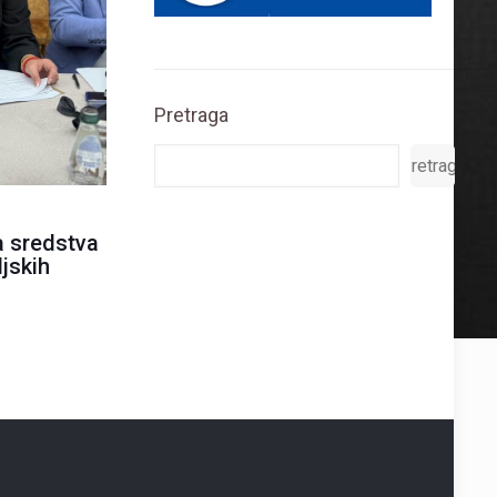
Pretraga
Pretraga
a sredstva
jskih