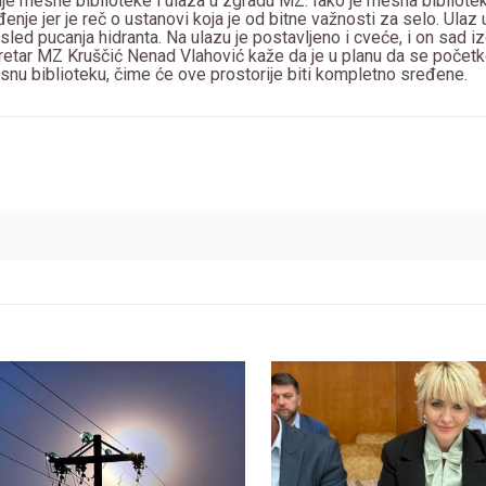
nje mesne biblioteke i ulaza u zgradu MZ. Iako je mesna bibliote
enje jer je reč o ustanovi koja je od bitne važnosti za selo. Ula
led pucanja hidranta. Na ulazu je postavljeno i cveće, i on sad i
kretar MZ Kruščić Nenad Vlahović kaže da je u planu da se poče
esnu biblioteku, čime će ove prostorije biti kompletno sređene.