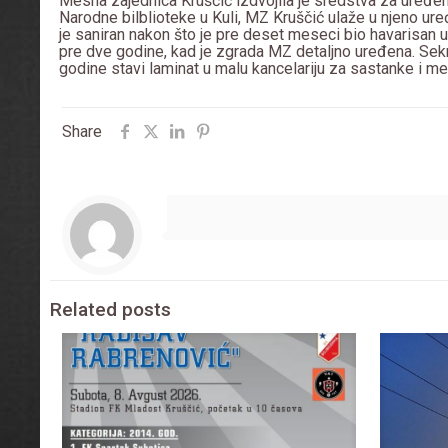
Mesna zajednica Krušćić izdvojila je sredstva za uređe
Narodne bilblioteke u Kuli, MZ Kruščić ulaže u njeno uređ
je saniran nakon što je pre deset meseci bio havarisan us
pre dve godine, kad je zgrada MZ detaljno uređena. Se
godine stavi laminat u malu kancelariju za sastanke i m
Share
Related posts