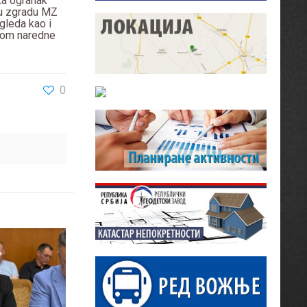
ka ogranak
z u zgradu MZ
zgleda kao i
tkom naredne
0