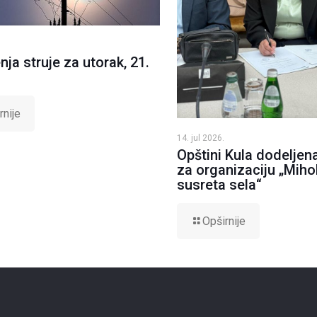
nja struje za utorak, 21.
rnije
14. jul 2026.
Opštini Kula dodeljen
za organizaciju „Mihol
susreta sela“
Opširnije