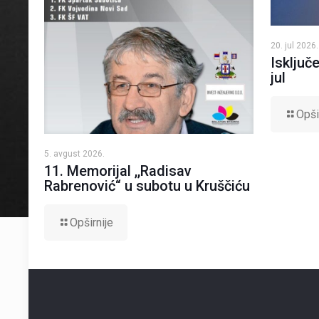
20. jul 2026.
Isključe
jul
Opši
5. avgust 2026.
11. Memorijal ,,Radisav
Rabrenović“ u subotu u Kruščiću
Opširnije