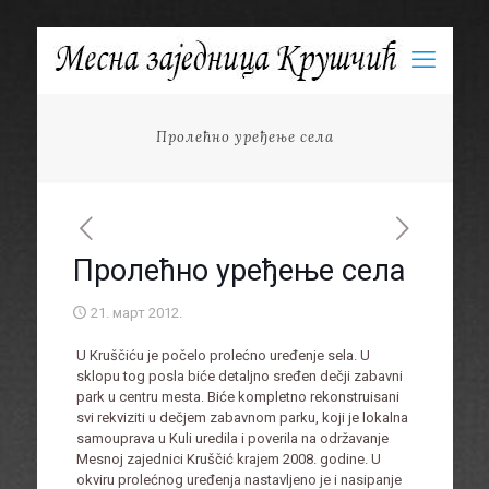
Пролећно уређење села
Пролећно уређење села
21. март 2012.
U Kruščiću je počelo prolećno uređenje sela. U
sklopu tog posla biće detaljno sređen dečji zabavni
park u centru mesta. Biće kompletno rekonstruisani
svi rekviziti u dečjem zabavnom parku, koji je lokalna
samouprava u Kuli uredila i poverila na održavanje
Mesnoj zajednici Kruščić krajem 2008. godine. U
okviru prolećnog uređenja nastavljeno je i nasipanje