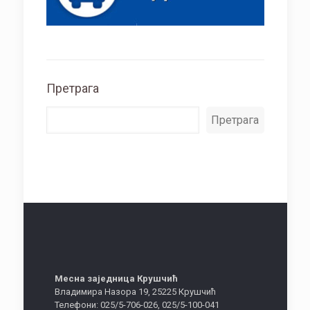
Претрага
Претрага
Месна заједница Крушчић
Владимира Назора 19, 25225 Крушчић
Телефони: 025/5-706-026, 025/5-100-041