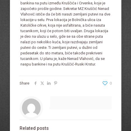
bankina na putu između Kruščića i Crvenke, koje je
započeto prošle godine. Sekretar MZ Kruščić Nenad
Vlahović ističe da će biti nasuti zemljani putevi na dve
lokacije u selu. Prva lokacija je Bolnička ulica iza
Katoličke crkve, koja nije asfaltirana, a biće nasuta
tucanikom, koji će potom biti uvaljan. Druga lokacija
je deo na ulazu u selo, gde se sa obe strane puta
nalazi po nekoliko kuća, koje razdvajaju zemljani
putevi do ceste. Ti zemljani putevi, u dužini od
pedesetak do sto metara, biće takođe prekriveni
tucanikom. U planu je, kaže Nenad Vlahović, da se
naspu bankine i na putu Kruščić-Ruski Krstur.
Share
0
Related posts