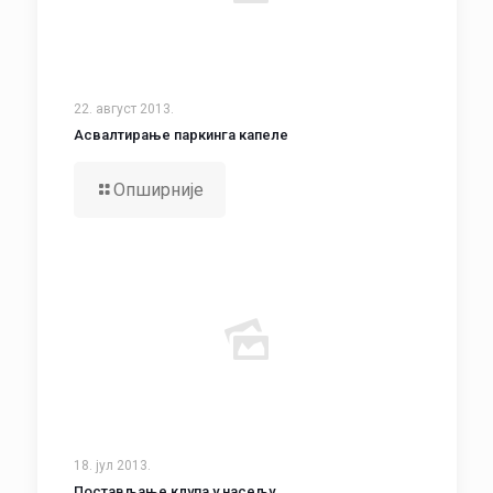
22. август 2013.
Асвалтирање паркинга капеле
Опширније
18. јул 2013.
Постављање клупа у насељу