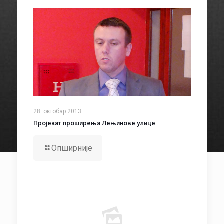
28. октобар 2013.
Пројекат проширења Лењинове улице
Опширније