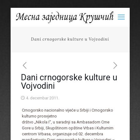
Dani crnogorske kulture u Vojvodini
Dani crnogorske kulture u
Vojvodini
4. decembar 2011.
Crnogorsko nacionalno vijeće u Srbiji i Crnogorsko
kulturno prosvjetno
drštvo „Nikola I“, u saradnji sa Ambasadom Crne
Gore u Srbiji, Skupštinom opštine Vrbas i Kulturnim
centrom Vrbasa, organizuje od 02. decembra
manifestaciju Dani crnogorske kulture u Vojvodini –