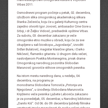
Vrbas 2011.
Osmodnevni program počinje u petak, 02. decembra,
izložbom slika crnogorskog akademskog slikara
Stanka Zečevića, koju će u galeriji Kulturnog centra
zajedno otvoriti Igor Jovović, ambasador Crne Gore u
Srbiji, i dr Željko Vidović, predsednik opštine Vrbas.
Za subotu, 03. decembar zakazano je veče
crnogorske etno muzike u obradi, koju će za sve
okupljene u sali bioskopa „Jugoslavija“, izvoditi
Srđan Bulatović, magistar klasične gitare, i Darko
Nikčević, flamenko gitarista. U drugom delu večeri,
naslovljenom Poetika Montenegrina, prvak drame
Crnogorskog narodnog pozorišta Slobodan
Marunović govoriće stihove crnogorskih pesnika.
Na istom mestu narednog dana, u nedelju, 04.
decembra, na programu je
monodrama Slobodana Tomovića „Potonja ura
Njegoševa“, u izvođenju Slobodana Marunovića.
Književno veče pesnika Ljubete Labovića zakazano
je za ponedeljak, 05. decembar, u Narodnoj biblioteci
„Danilo Kiš“. Od 06. do 09. decembra ljubitelji filmske
umetnosti imaće mogućnost da svake večeri vide po