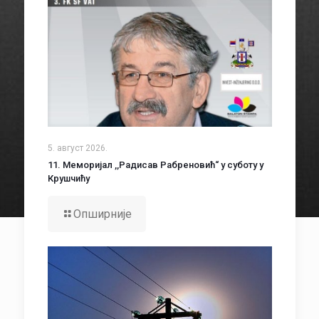
5. август 2026.
11. Меморијал ,,Радисав Рабреновић“ у суботу у
Крушчићу
Опширније