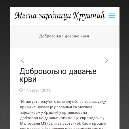
Добровољно давање крви
Добровољно давање
крви
17. август 2011.
16. августа текуће године служба за трансфузију
криви из Врбаса је у сарадњи са Месном
заједницом у Крушчићу организовала
добровољно давање крви које је спроведено у
Малој сали МЗ (сали за састанке). Као и прошли
пут одазив је био велики што потврђује тврдњу