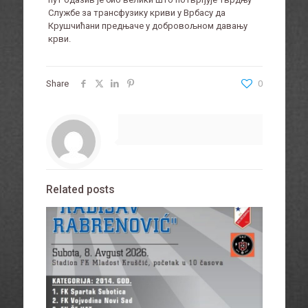
Службе за трансфузику криви у Врбасу да
Крушчићани предњаче у добровољном давању
крви.
Share
0
Related posts