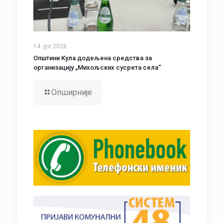
14. јул 2026.
Општини Кула додељена средства за
организацију „Михољских сусрета села“
Опширније