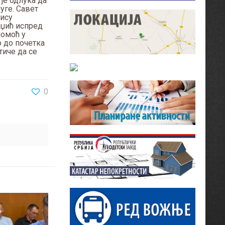
је одлука да
уге. Савет
нису
рџић испред
помоћ у
о до почетка
тиче да се
0