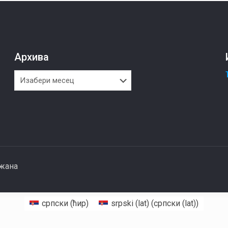
Архива
Архива
ржана
српски (ћир)
srpski (lat)
(
српски (lat)
)