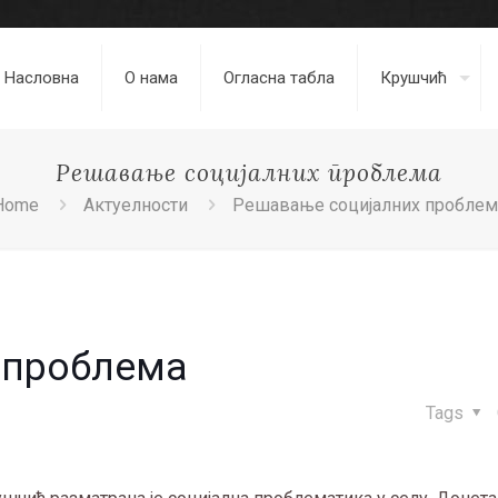
Насловна
О нама
Огласна табла
Крушчић
Решавање социјалних проблема
Home
Актуелности
Решавање социјалних проблем
 проблема
Tags