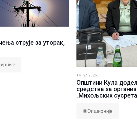
.
ења струје за уторак,
ирније
14. јул 2026.
Општини Кула доде
средства за организ
„Михољских сусрета
Опширније