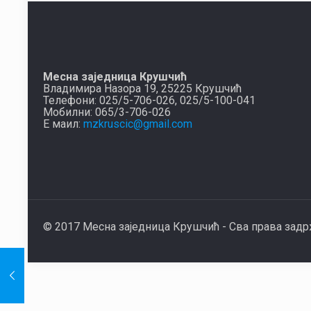
Месна заједница Крушчић
Владимира Назора 19, 25225 Крушчић
Телефони: 025/5-706-026, 025/5-100-041
Мобилни: 065/3-706-026
Е маил:
mzkruscic@gmail.com
© 2017 Месна заједница Крушчић - Сва права зад