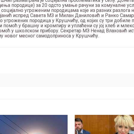
чић разматрана је социјална проблематика у селу. Донета 
ења породице) за 20 одсто умање рачуни за комуналне усл
 социјално угроженим породицама које из разних разлога 
ијанић испред Савета МЗ и Милан Даниловић и Ранко Сама
но угрожених породица у Крушчићу, од којих су три добиле 
и помоћ у брашну и кромпиру и уплаћени су јој хлеб и млек
помоћ у школском прибору. Секретар МЗ Ненад Влаховић ис
у новог месног самодоприноса у Крушчићу.