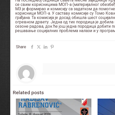
На последњој седници Савета Месне заједнице Круш
се свим корисницима МОП-а (материјалног обезбеђ
МЗ је формирао и комисију са задатком да помогне
корисници МОП-а. У саставу комисије су Томо Ков
грађана. Та комисија је досад обишла шест социјал
огревном дрвету. Једна од тих породица је добила 
сезоне радова, док ће још једна породица добити 
решавање социјалних проблема налази и у програм
Share
Related posts