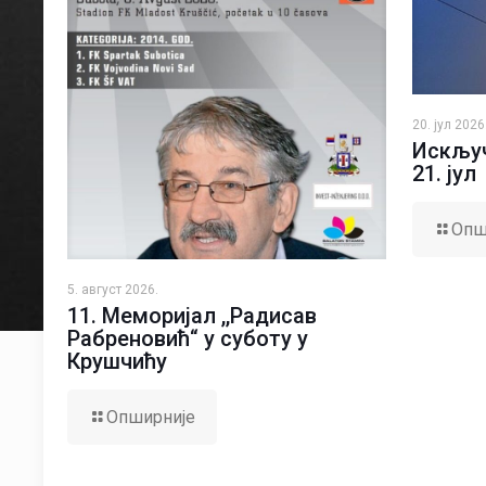
20. јул 2026
Искључ
21. јул
Опш
5. август 2026.
11. Меморијал ,,Радисав
Рабреновић“ у суботу у
Крушчићу
Опширније