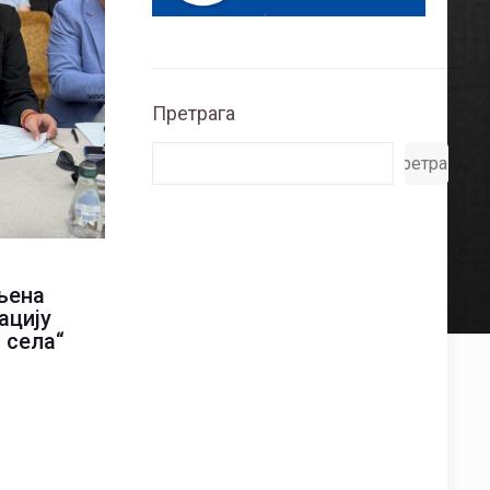
Претрага
Претрага
љена
ацију
 села“