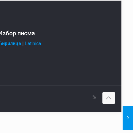
Избор писма
Ћирилица
|
Latinica