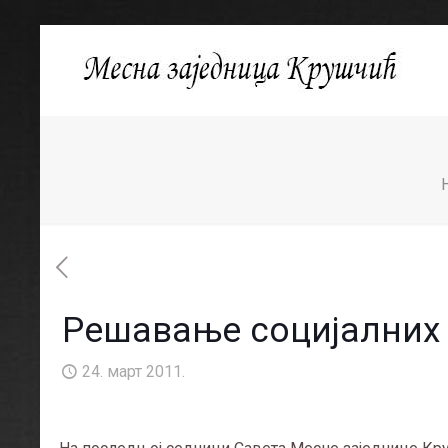
Решавање социјалних
24. март 2011.