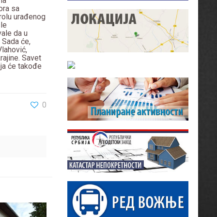
na
ora sa
trolu urađenog
le
ale da u
 Sada će,
Vlahović,
rajine. Savet
ja će takođe
0