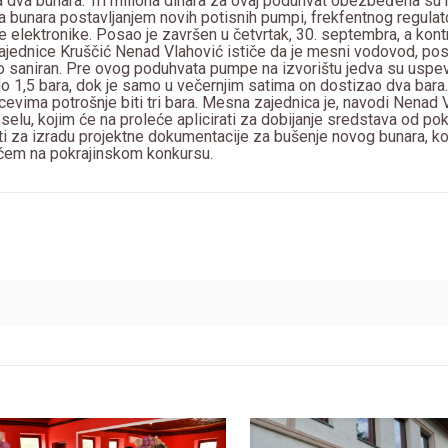
sa dva bunara. Tri miliona dinara za ovaj poduhvat obezbeđena su 
 bunara postavljanjem novih potisnih pumpi, frekfentnog regulat
 elektronike. Posao je završen u četvrtak, 30. septembra, a kon
zajednice Kruščić Nenad Vlahović ističe da je mesni vodovod, pos
o saniran. Pre ovog poduhvata pumpe na izvorištu jedva su uspev
o 1,5 bara, dok je samo u večernjim satima on dostizao dva bara.
cevima potrošnje biti tri bara. Mesna zajednica je, navodi Nenad 
selu, kojim će na proleće aplicirati za dobijanje sredstava od pok
i za izradu projektne dokumentacije za bušenje novog bunara, ko
ćem na pokrajinskom konkursu.