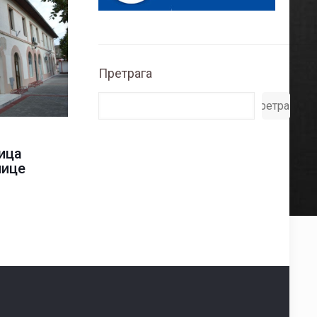
Претрага
Претрага
ица
нице