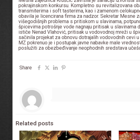
Mesna zajednica Kruščić završila je sanaciju izvorišta 
pokrajinskom konkursu. Kompletno su revitalizovana oba
transmiterima i soft tasterima, kao i zamenom celokupne
obavila je licencirana firma za nadzor. Sekretar Mesne 
višegodišnjih problema s pritiskom u slavinama, potpun
špicevima potrošnje vode nagnaju pritisak u slavinama d
ističe Nenad Vlahović, pritisak u vodovodnoj mreži u špi
sačinila projekat za obnovu dotrajalih vodovodnih cevi u 
MZ pokrenuo je i postupak javne nabavke male vrednost
poslužiti za obezbeđivanje neophodnih sredstava učeš
Share
Related posts