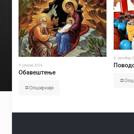
6. октобар 
Поводо
4. јануар 2026.
Обавештење
Опш
Опширније