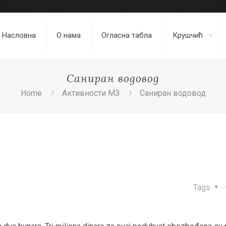
Насловна
О нама
Огласна табла
Крушчић
Саниран водовод
Home
Активности МЗ
Саниран водовод
Tags