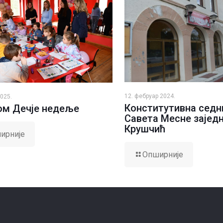
12. фебруар 2024.
2025.
Конститутивна седн
м Дечје недеље
Савета Месне зајед
Крушчић
ирније
Опширније