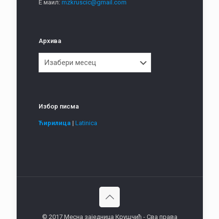
Е маил:
mzkruscic@gmail.com
Архива
Архива
Избор писма
Ћирилица
|
Latinica
© 2017 Месна заједница Крушчић - Сва права