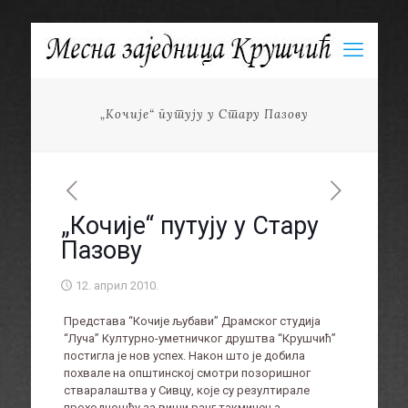
„Кочије“ путују у Стару Пазову
„Кочије“ путују у Стару
Пазову
12. април 2010.
Представа “Кочије љубави” Драмског студија
“Луча” Културно-уметничког друштва “Крушчић”
постигла је нов успех. Након што је добила
похвале на општинској смотри позоришног
стваралаштва у Сивцу, које су резултирале
проходношћу за виши ранг такмичења,