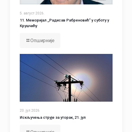
5. август 2026.
11. Меморијал ,,Радисав Рабреновић“ у суботу у
Крушчићу
Опширније
20. јул 2026.
Искључења струје за уторак, 21. јул