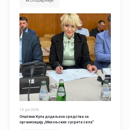
Опширније
14. јул 2026.
Општини Кула додељена средства за
организацију „Михољских сусрета села“