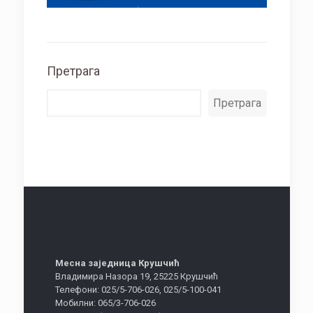
Претрага
Претрага
Месна заједница Крушчић
Владимира Назора 19, 25225 Крушчић
Телефони: 025/5-706-026, 025/5-100-041
Мобилни: 065/3-706-026