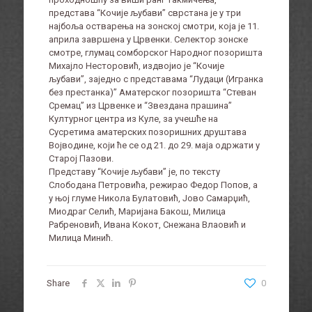
представа “Кочије љубави” сврстана је у три
најбоља остварења на зонској смотри, која је 11.
априла завршена у Црвенки. Селектор зонске
смотре, глумац сомборског Народног позоришта
Михајло Несторовић, издвојио је “Кочије
љубави”, заједно с представама “Лудаци (Игранка
без престанка)” Аматерског позоришта “Стеван
Сремац” из Црвенке и “Звездана прашина”
Културног центра из Куле, за учешће на
Сусретима аматерских позоришних друштава
Војводине, који ће се од 21. до 29. маја одржати у
Старој Пазови.
Представу “Кочије љубави” је, по тексту
Слободана Петровића, режирао Федор Попов, а
у њој глуме Никола Булатовић, Јово Самарџић,
Миодраг Селић, Маријана Бакош, Милица
Рабреновић, Ивана Кокот, Снежана Влаовић и
Милица Минић.
Share
0