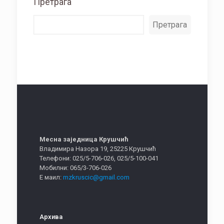
Претрага
Претрага
Месна заједница Крушчић
Владимира Назора 19, 25225 Крушчић
Телефони: 025/5-706-026, 025/5-100-041
Мобилни: 065/3-706-026
Е маил:
mzkruscic@gmail.com
Архива