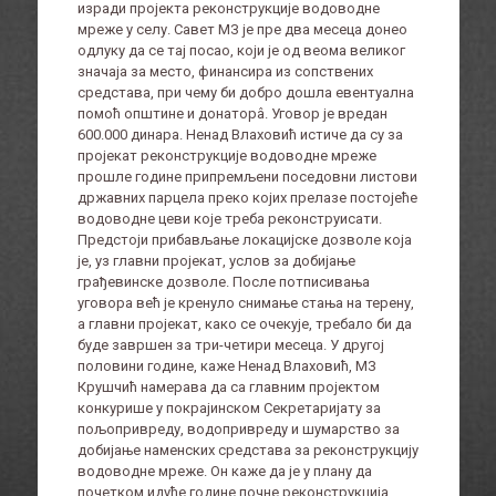
изради пројекта реконструкције водоводне
мреже у селу. Савет МЗ је пре два месеца донео
одлуку да се тај посао, који је од веома великог
значаја за место, финансира из сопствених
средстава, при чему би добро дошла евентуална
помоћ општине и донаторâ. Уговор је вредан
600.000 динара. Ненад Влаховић истиче да су за
пројекат реконструкције водоводне мреже
прошле године припремљени поседовни листови
државних парцела преко којих прелазе постојеће
водоводне цеви које треба реконструисати.
Предстоји прибављање локацијске дозволе која
је, уз главни пројекат, услов за добијање
грађевинске дозволе. После потписивања
уговора већ је кренуло снимање стања на терену,
а главни пројекат, како се очекује, требало би да
буде завршен за три-четири месеца. У другој
половини године, каже Ненад Влаховић, МЗ
Крушчић намерава да са главним пројектом
конкурише у покрајинском Секретаријату за
пољопривреду, водопривреду и шумарство за
добијање наменских средстава за реконструкцију
водоводне мреже. Он каже да је у плану да
почетком идуће године почне реконструкција