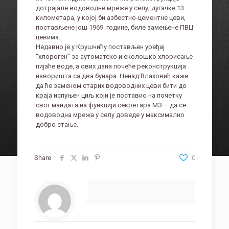
дотрајале водоводне мреже у селу, дугачке 13
километара, у којој би азбестно-цементне цеви,
постављене још 1969. године, биле замењене ПВЦ
цевима.
Недавно је у Крушчићу постављен уређај
“хлороген” за аутоматско и еколошко хлорисање
пијаће воде, а ових дана почеће реконструкција
изворишта са два бунара. Ненад Влаховић каже
да ће заменом старих водоводних цеви бити до
краја испуњен циљ који је поставио на почетку
свог мандата на функцији секретара МЗ – да се
водоводна мрежа у селу доведе у максимално
добро стање.
Share
0