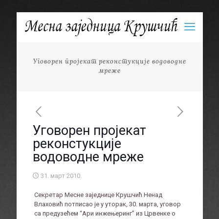
Уговорен пројекат реконстукције водоводне
мреже
Уговорен пројекат
реконстукције
водоводне мреже
31. март 2010.
Секретар Месне заједнице Крушчић Ненад
Влаховић потписао је у уторак, 30. марта, уговор
са предузећем “Ари инжењеринг” из Црвенке о