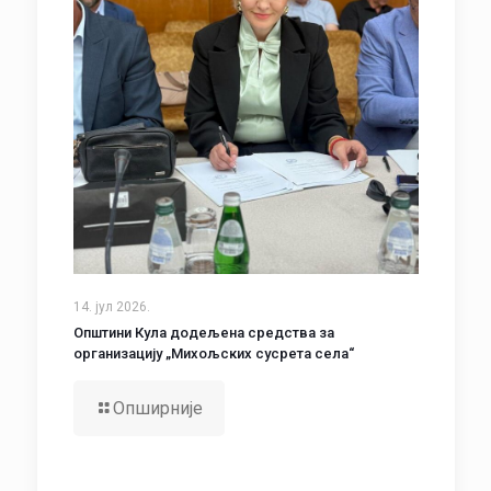
14. јул 2026.
Општини Кула додељена средства за
организацију „Михољских сусрета села“
Опширније