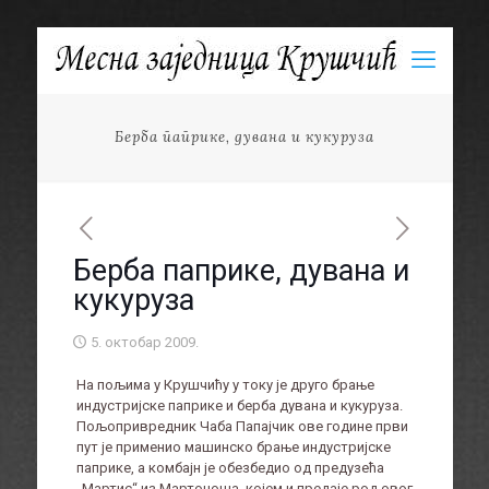
Берба паприке, дувана и кукуруза
Берба паприке, дувана и
кукуруза
5. октобар 2009.
На пољима у Крушчићу у току је друго брање
индустријске паприке и берба дувана и кукуруза.
Пољопривредник Чаба Папајчик ове године први
пут је применио машинско брање индустријске
паприке, а комбајн је обезбедио од предузећа
„Мартис“ из Мартоноша, којем и предаје род овог