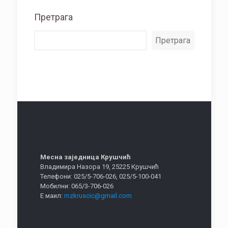
Претрага
Претрага
Месна заједница Крушчић
Владимира Назора 19, 25225 Крушчић
Телефони: 025/5-706-026, 025/5-100-041
Мобилни: 065/3-706-026
Е маил:
mzkruscic@gmail.com