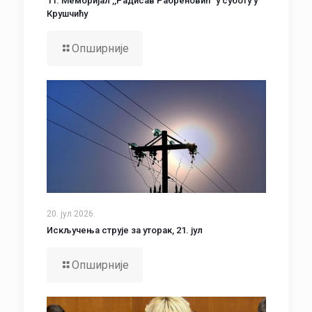
11. Меморијал ,,Радисав Рабреновић“ у суботу у
Крушчићу
Опширније
20. јул 2026.
Искључења струје за уторак, 21. јул
Опширније