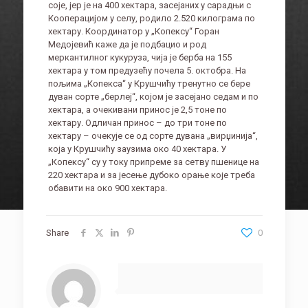
соје, јер је на 400 хектара, засејаних у сарадњи с
Кооперацијом у селу, родило 2.520 килограма по
хектару. Координатор у „Копексу“ Горан
Медојевић каже да је подбацио и род
меркантилног кукуруза, чија је берба на 155
хектара у том предузећу почела 5. октобра. На
пољима „Копекса“ у Крушчићу тренутно се бере
дуван сорте „берлеј“, којом је засејано седам и по
хектара, а очекивани принос је 2,5 тоне по
хектару. Одличан принос – до три тоне по
хектару – очекује се од сорте дувана „вирџинија“,
која у Крушчићу заузима око 40 хектара. У
„Копексу“ су у току припреме за сетву пшенице на
220 хектара и за јесење дубоко орање које треба
обавити на око 900 хектара.
Share
0