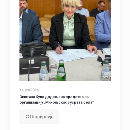
14. јул 2026.
Општини Кула додељена средства за
организацију „Михољских сусрета села“
Опширније