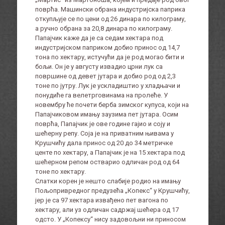
поврћа. Машински обрана индустријска паприка
откупљује се по цени од 26 динара по килограму,
а ручно обрана за 20,8 динара по килограму.
Папајчик каже да је са седам хектара под
индустријском паприком добио принос од 14,7
тона по хектару, истучући да је род могао бити и
бољи. Он је у августу извадио црни лук са
површине од девет јутара и добио род од 2,3
тоне по јутру. Лук је ускладиштио у хладњачи и
понудиће га велетрговинама на пролеће. У
новембру ће почети берба зимског купуса, који на
Папајчиковом имању заузима пет јутара. Осим
поврћа, Папајчик је ове године гајио и соју и
шећерну репу. Соја је на приватним њивама у
Крушчићу дала принос од 20 до 34 метричке
центе по хектару, а Папајчик је на 15 хектара под
шећерном репом остварио одличан род од 64
тоне по хектару.
Слатки корен је нешто слабије родио на имању
Пољопривредног предузећа „Копекс“ у Крушчићу,
јер је са 97 хектара извађено пет вагона по
хектару, али уз одличан садржај шећера од 17
одсто. У „Копексу“ нису задовољни ни приносом