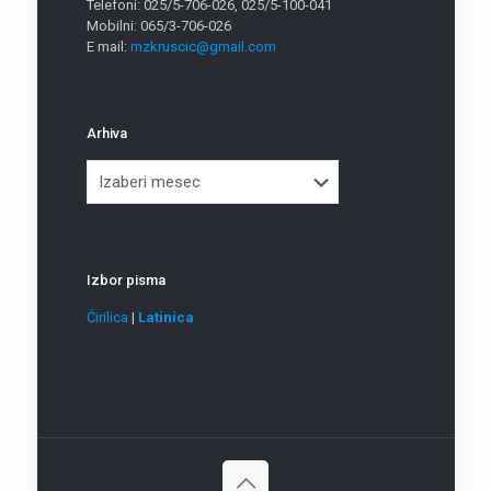
Telefoni: 025/5-706-026, 025/5-100-041
Mobilni: 065/3-706-026
E mail:
mzkruscic@gmail.com
Arhiva
Arhiva
Izbor pisma
Ćirilica
|
Latinica