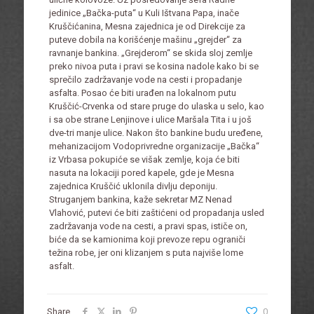
jedinice „Bačka-puta“ u Kuli Ištvana Papa, inače
Kruščićanina, Mesna zajednica je od Direkcije za
puteve dobila na korišćenje mašinu „grejder“ za
ravnanje bankina. „Grejderom“ se skida sloj zemlje
preko nivoa puta i pravi se kosina nadole kako bi se
sprečilo zadržavanje vode na cesti i propadanje
asfalta. Posao će biti urađen na lokalnom putu
Kruščić-Crvenka od stare pruge do ulaska u selo, kao
i sa obe strane Lenjinove i ulice Maršala Tita i u još
dve-tri manje ulice. Nakon što bankine budu uređene,
mehanizacijom Vodoprivredne organizacije „Bačka“
iz Vrbasa pokupiće se višak zemlje, koja će biti
nasuta na lokaciji pored kapele, gde je Mesna
zajednica Kruščić uklonila divlju deponiju.
Struganjem bankina, kaže sekretar MZ Nenad
Vlahović, putevi će biti zaštićeni od propadanja usled
zadržavanja vode na cesti, a pravi spas, ističe on,
biće da se kamionima koji prevoze repu ograniči
težina robe, jer oni klizanjem s puta najviše lome
asfalt.
Share
0