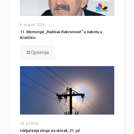
5. avgust 2026.
11. Memorijal ,,Radisav Rabrenović“ u subotu u
Kruščiću
Opširnije
20. jul 2026.
Isključenja struje za utorak, 21. jul