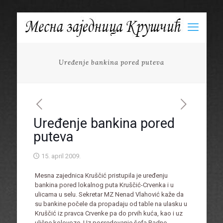
Uređenje bankina pored puteva
Uređenje bankina pored
puteva
15. april 2009.
Mesna zajednica Kruščić pristupila je uređenju
bankina pored lokalnog puta Kruščić-Crvenka i u
ulicama u selu. Sekretar MZ Nenad Vlahović kaže da
su bankine počele da propadaju od table na ulasku u
Kruščić iz pravca Crvenke pa do prvih kuća, kao i uz
ulične kolovoze. Uz posredovanje šefa Radne