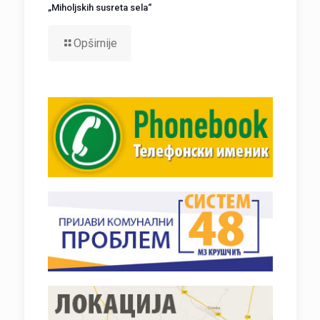
„Miholjskih susreta sela“
Opširnije