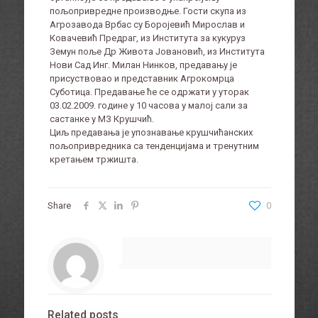
пољопривредне производње. Гости скупа из
Агрозавода Врбас су Боројевић Мирослав и
Ковачевић Предраг, из Института за кукуруз
Земун поље Др Живота Јовановић, из Института
Нови Сад Инг. Милан Нинков, предавању је
присуствовао и представник Агрокомрца
Суботица. Предавање ће се одржати у уторак
03.02.2009. године у 10 часова у малој сали за
састанке у МЗ Крушчић.
Циљ предавања је упознавање крушчићанских
пољопривредника са тенденцијама и тренутним
кретањем тржишта.
Share
0
Related posts