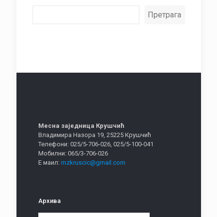
Претрага
Месна заједница Крушчић
Владимира Назора 19, 25225 Крушчић
Телефони: 025/5-706-026, 025/5-100-041
Мобилни: 065/3-706-026
Е маил:
mzkruscic@gmail.com
Архива
Архива