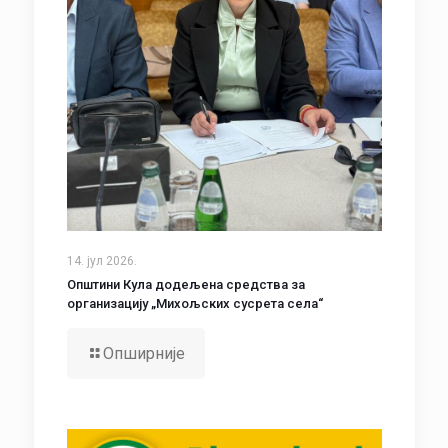
14. јул 2026.
Општини Кула додељена средства за
организацију „Михољских сусрета села“
Опширније