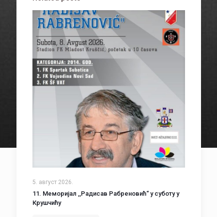
5. август 2026.
11. Меморијал ,,Радисав Рабреновић“ у суботу у
Крушчићу