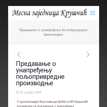
Предавање о унапређењу пољопривредне
производње
Предавање о
унапређењу
пољопривредне
производње
30. јануар 2009.
У организацији Агрозавода Врбас и МЗ Крушчић
организује се предавање о унапређењу