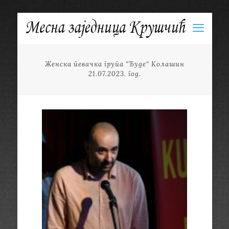
Женска певачка група “Ђуде“ Колашин
21.07.2023. год.