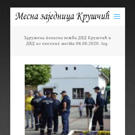
Здружена показна вежба ДВД Крушчић и
ДВД из околних места 06.06.2020. год.