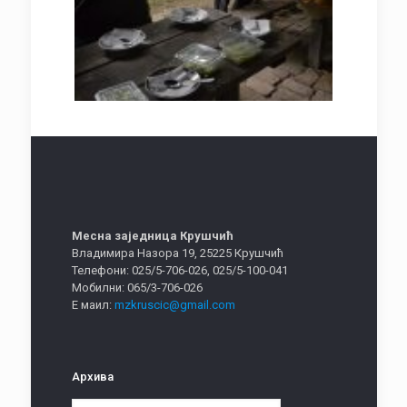
Месна заједница Крушчић
Владимира Назора 19, 25225 Крушчић
Телефони: 025/5-706-026, 025/5-100-041
Мобилни: 065/3-706-026
Е маил:
mzkruscic@gmail.com
Архива
Архива