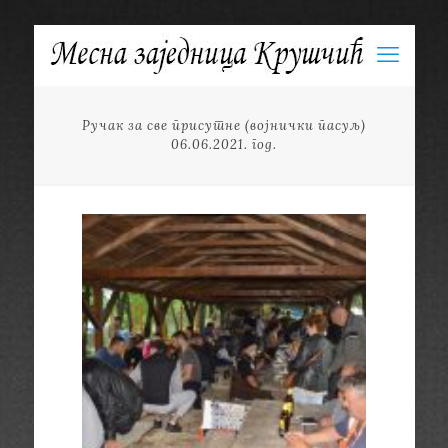
Ручак за све присутне (војнички пасуљ)
06.06.2021. год.