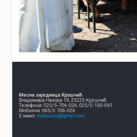
Месна заједница Крушчић
Владимира Назора 19, 25225 Крушчић
Телефони: 025/5-706-026, 025/5-100-041
Мобилни: 065/3-706-026
Е маил:
mzkruscic@gmail.com