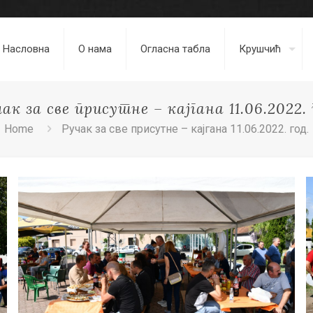
Насловна
О нама
Огласна табла
Крушчић
ак за све присутне – кајгана 11.06.2022. 
Home
Ручак за све присутне – кајгана 11.06.2022. год.