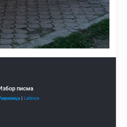
Избор писма
Ћирилица
|
Latinica