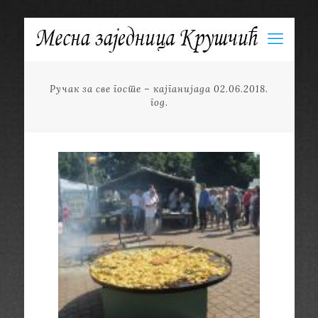
Ручак за све госте – кајганијада 02.06.2018.
год.