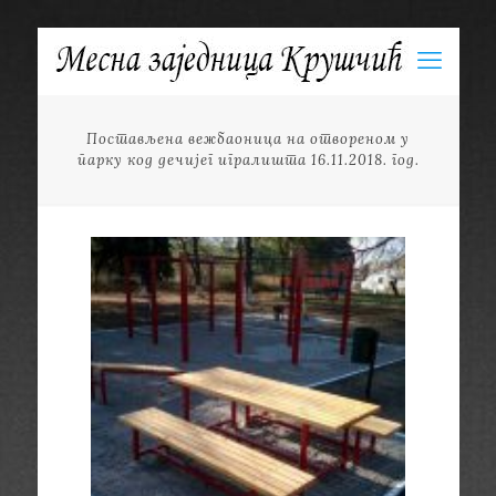
Постављена вежбаоница на отвореном у
парку код дечијег игралишта 16.11.2018. год.