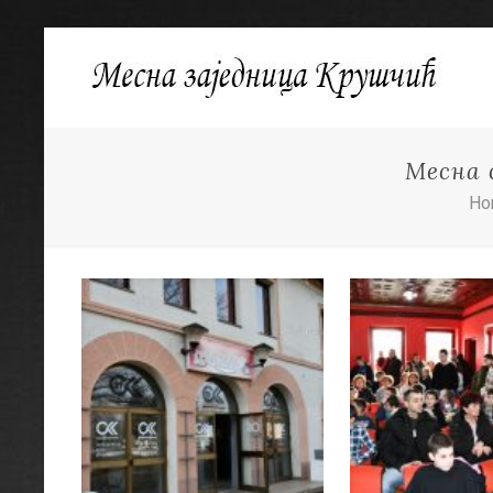
Месна 
Ho