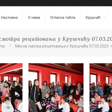
Насловна
О нама
Огласна табла
Крушчић
смотра рецитовања у Крушчићу 07.03.202
me
Месна смотра рецитовања у Крушчићу 07.03.2023. г