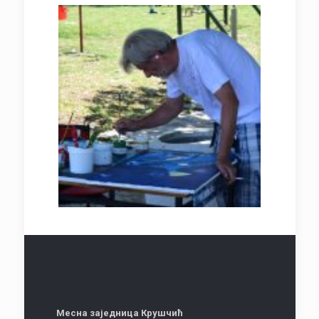
Месна заједница Крушчић