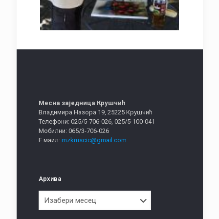
Месна заједница Крушчић
Владимира Назора 19, 25225 Крушчић
Телефони: 025/5-706-026, 025/5-100-041
Мобилни: 065/3-706-026
Е маил:
mzkruscic@gmail.com
Архива
Архива