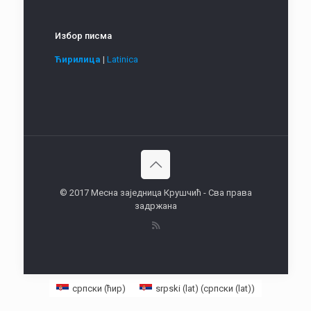
Избор писма
Ћирилица
|
Latinica
© 2017 Месна заједница Крушчић - Сва права
задржана
српски (ћир)
srpski (lat)
(
српски (lat)
)