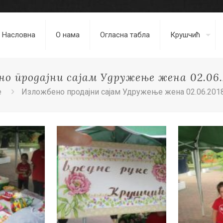
Насловна
О нама
Огласна табла
Крушчић
о продајни сајам Удружење жена 02.06.2
e
Изложбено продајни сајам Удружење жена 02.06.2018.