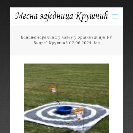
Бацање варалица у мету у организацији РУ
“Видра“ Крушчић 02.06.2024. год.