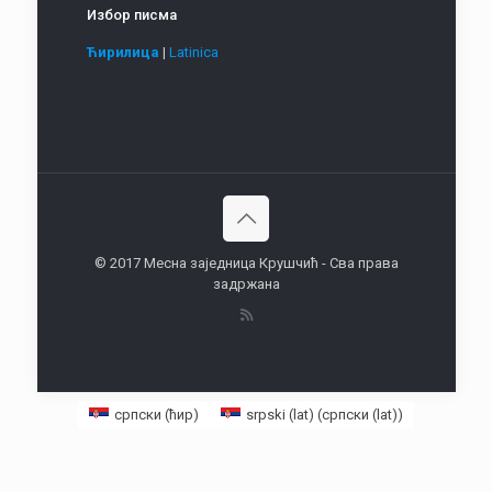
Избор писма
Ћирилица
|
Latinica
© 2017 Месна заједница Крушчић - Сва права
задржана
српски (ћир)
srpski (lat)
(
српски (lat)
)